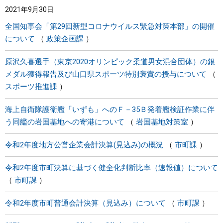
2021年9月30日
まちづくり
全国知事会「第29回新型コロナウイルス緊急対策本部」の開催
について
政策企画課
県政情報
原沢久喜選手（東京2020オリンピック柔道男女混合団体）の銀
メダル獲得報告及び山口県スポーツ特別褒賞の授与について
スポーツ推進課
海上自衛隊護衛艦「いずも」へのＦ－35Ｂ発着艦検証作業に伴
う同艦の岩国基地への寄港について
岩国基地対策室
令和2年度地方公営企業会計決算(見込み)の概況
市町課
令和2年度市町決算に基づく健全化判断比率（速報値）について
市町課
令和2年度市町普通会計決算（見込み）について
市町課