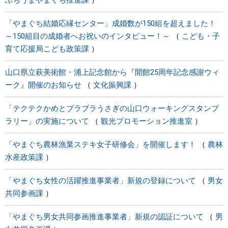
ぶちうまやまぐち推進課
「やまぐち結婚応縁センター」成婚数が150組を超えました！
～150組目の成婚者へお祝いのインタビュー！～
こども・子
育て応援局こども政策課
山口県立萩美術館・浦上記念館から『開館25周年記念感謝ウィ
ーク』開催のお知らせ
文化振興課
「テクテクかめとブラブラうさぎの山口ウォーキングスタンプ
ラリー」の実施について
観光プロモーション推進室
「やまぐち農林漁業ステキ女子研修会」を開催します！
農林
水産政策課
「やまぐち女性の活躍推進事業者」新規の登録について
男女
共同参画課
「やまぐち男女共同参画推進事業者」新規の認証について
男