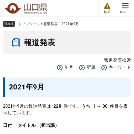
防
ペ
メ
災
ー
ニ
・
メ
災
ジ
ュ
害
ニ
の
ー
組織で探す
情
トップページ
>
報道発表 2021年9月
現在地
ュ
報
先
を
ー
本
頭
飛
Other Languages
お気に入り
ページ番号検索
報道発表
文
で
ば
す
し
検索の仕方
組織で探す
サイトマップで探す
。
て
報道発表検索
本
トップページ
年月
所属
キーワード
文
へ
くらし・環境
2021年9月
健康・福祉
2021年9月の報道発表は
228
件です。うち
1 ～ 30
件目を表
示しています。
教育・文化・スポーツ
日付
タイトル
担当課
しごと・産業・観光