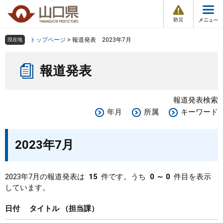
防
ペ
メ
災
ー
ニ
・
メ
災
ジ
ュ
害
ニ
の
ー
組織で探す
情
トップページ
>
報道発表 2023年7月
現在地
ュ
報
先
を
ー
本
頭
飛
Other Languages
お気に入り
ページ番号検索
報道発表
文
で
ば
す
し
検索の仕方
組織で探す
サイトマップで探す
。
て
報道発表検索
本
トップページ
年月
所属
キーワード
文
へ
くらし・環境
2023年7月
健康・福祉
2023年7月の報道発表は
15
件です。うち
0 ～ 0
件目を表示
しています。
教育・文化・スポーツ
日付
タイトル
担当課
しごと・産業・観光