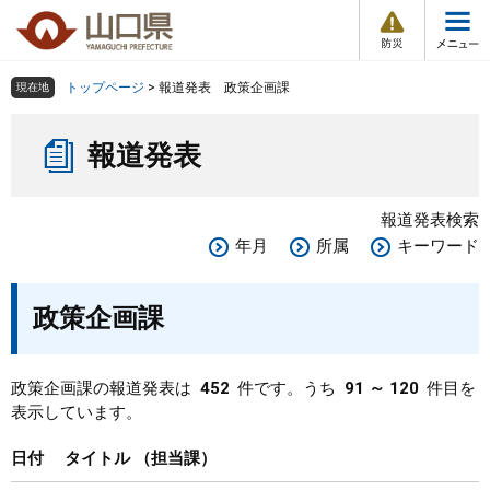
防
ペ
メ
災
ー
ニ
・
メ
災
ジ
ュ
害
ニ
の
ー
組織で探す
情
トップページ
>
報道発表 政策企画課
現在地
ュ
報
先
を
ー
本
頭
飛
Other Languages
お気に入り
ページ番号検索
報道発表
文
で
ば
す
し
検索の仕方
組織で探す
サイトマップで探す
。
て
報道発表検索
本
トップページ
年月
所属
キーワード
文
へ
くらし・環境
政策企画課
健康・福祉
政策企画課の報道発表は
452
件です。うち
91 ～ 120
件目を
表示しています。
教育・文化・スポーツ
日付
タイトル
担当課
しごと・産業・観光