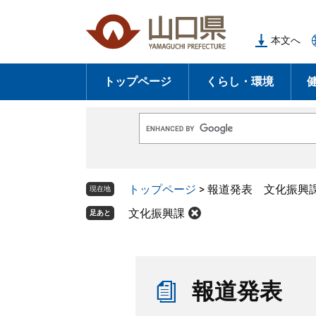
ペ
メ
ー
ニ
本文へ
ジ
ュ
の
ー
トップページ
くらし・環境
先
を
頭
飛
で
ば
G
す
し
o
o
。
て
g
l
本
トップページ
>
報道発表 文化振興
e
現在地
文
カ
ス
文化振興課
足あと
へ
タ
ム
検
索
本
文
報道発表