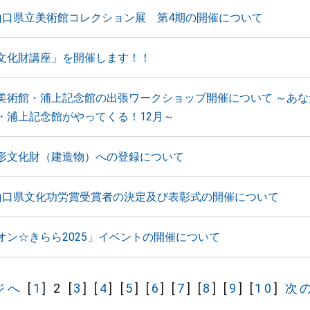
山口県立美術館コレクション展 第4期の開催について
文化財講座」を開催します！！
美術館・浦上記念館の出張ワークショップ開催について ～あな
・浦上記念館がやってくる！12月～
形文化財（建造物）への登録について
山口県文化功労賞受賞者の決定及び表彰式の開催について
オン☆きらら2025」イベントの開催について
ジへ
[
1
]
2
[
3
]
[
4
]
[
5
]
[
6
]
[
7
]
[
8
]
[
9
]
[
10
]
次