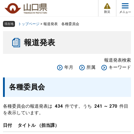
防
ペ
メ
災
ー
ニ
・
メ
災
ジ
ュ
害
ニ
の
ー
組織で探す
情
トップページ
>
報道発表 各種委員会
現在地
ュ
報
先
を
ー
本
頭
飛
Other Languages
お気に入り
ページ番号検索
報道発表
文
で
ば
す
し
検索の仕方
組織で探す
サイトマップで探す
。
て
報道発表検索
本
トップページ
年月
所属
キーワード
文
へ
くらし・環境
各種委員会
健康・福祉
各種委員会の報道発表は
434
件です。うち
241 ～ 270
件目
を表示しています。
教育・文化・スポーツ
日付
タイトル
担当課
しごと・産業・観光