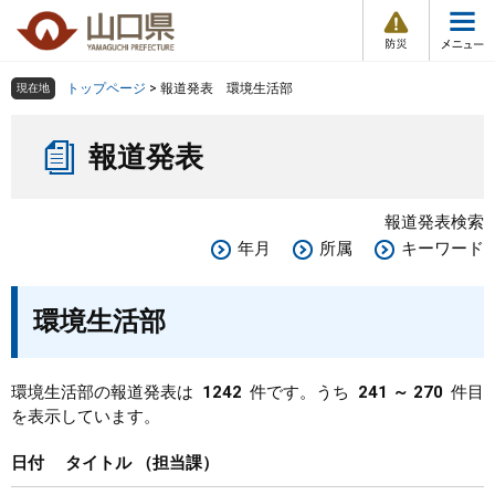
防
ペ
メ
災
ー
ニ
・
メ
災
ジ
ュ
害
ニ
の
ー
組織で探す
情
トップページ
>
報道発表 環境生活部
現在地
ュ
報
先
を
ー
本
頭
飛
Other Languages
お気に入り
ページ番号検索
報道発表
文
で
ば
す
し
検索の仕方
組織で探す
サイトマップで探す
。
て
報道発表検索
本
トップページ
年月
所属
キーワード
文
へ
くらし・環境
環境生活部
健康・福祉
環境生活部の報道発表は
1242
件です。うち
241 ～ 270
件目
を表示しています。
教育・文化・スポーツ
日付
タイトル
担当課
しごと・産業・観光