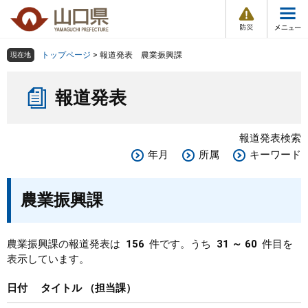
防
ペ
メ
災
ー
ニ
・
メ
災
ジ
ュ
害
ニ
の
ー
組織で探す
情
トップページ
>
報道発表 農業振興課
現在地
ュ
報
先
を
ー
本
頭
飛
Other Languages
お気に入り
ページ番号検索
報道発表
文
で
ば
す
し
検索の仕方
組織で探す
サイトマップで探す
。
て
報道発表検索
本
トップページ
年月
所属
キーワード
文
へ
くらし・環境
農業振興課
健康・福祉
農業振興課の報道発表は
156
件です。うち
31 ～ 60
件目を
表示しています。
教育・文化・スポーツ
日付
タイトル
担当課
しごと・産業・観光