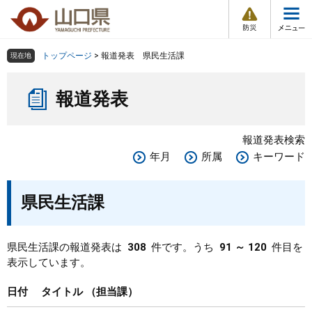
防
ペ
メ
災
ー
ニ
・
メ
災
ジ
ュ
害
ニ
の
ー
組織で探す
情
トップページ
>
報道発表 県民生活課
現在地
ュ
報
先
を
ー
本
頭
飛
Other Languages
お気に入り
ページ番号検索
報道発表
文
で
ば
す
し
検索の仕方
組織で探す
サイトマップで探す
。
て
報道発表検索
本
トップページ
年月
所属
キーワード
文
へ
くらし・環境
県民生活課
健康・福祉
県民生活課の報道発表は
308
件です。うち
91 ～ 120
件目を
表示しています。
教育・文化・スポーツ
日付
タイトル
担当課
しごと・産業・観光