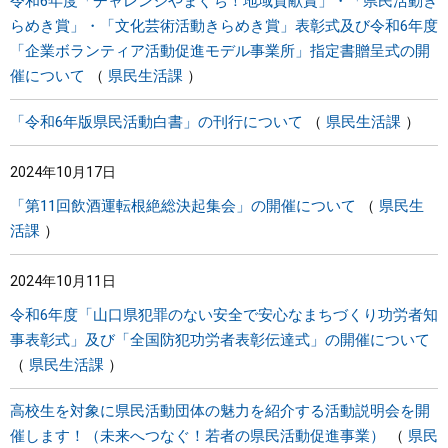
令和6年度「チャレンジやまぐち！地域貢献賞」・「県民活動き
らめき賞」・「文化芸術活動きらめき賞」表彰式及び令和6年度
「企業ボランティア活動促進モデル事業所」指定書贈呈式の開
催について
県民生活課
「令和6年版県民活動白書」の刊行について
県民生活課
2024年10月17日
「第11回飲酒運転根絶総決起集会」の開催について
県民生
活課
2024年10月11日
令和6年度「山口県犯罪のない安全で安心なまちづくり功労者知
事表彰式」及び「全国防犯功労者表彰伝達式」の開催について
県民生活課
高校生を対象に県民活動団体の魅力を紹介する活動説明会を開
催します！（未来へつなぐ！若者の県民活動促進事業）
県民