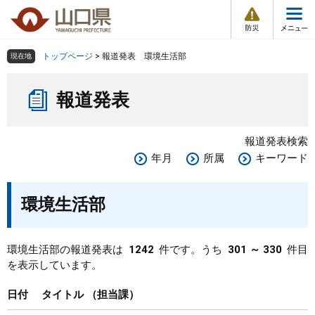
防
ペ
メ
災
ー
ニ
・
メ
災
ジ
ュ
害
ニ
の
ー
組織で探す
情
トップページ
>
報道発表 環境生活部
現在地
ュ
報
先
を
ー
本
頭
飛
Other Languages
お気に入り
ページ番号検索
報道発表
文
で
ば
す
し
検索の仕方
組織で探す
サイトマップで探す
。
て
報道発表検索
本
トップページ
年月
所属
キーワード
文
へ
くらし・環境
環境生活部
健康・福祉
環境生活部の報道発表は
1242
件です。うち
301 ～ 330
件目
を表示しています。
教育・文化・スポーツ
日付
タイトル
担当課
しごと・産業・観光