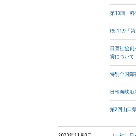
第13回「
R5.11.
日盲社協創
賞について
特別全国障
日韓海峡沿
第2回山口
2023年11月8日
（一社）日