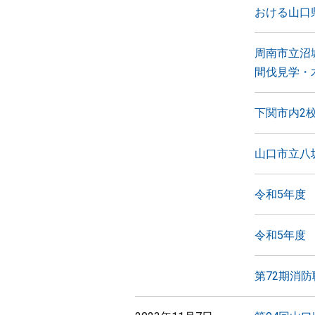
おける山口
周南市立沼
間伐見学・
下関市内2
山口市立八
令和5年度
令和5年度
第72期消