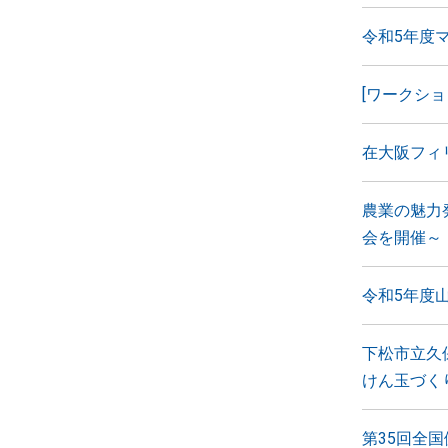
令和5年度
[ワークショ
在大阪フィ
農業の魅力
会を開催～
令和5年度
下松市立久
けん玉づく
第35回全