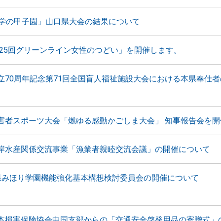
科学の甲子園」山口県大会の結果について
9「第25回グリーンライン女性のつどい」を開催します。
立70周年記念第71回全国盲人福祉施設大会における本県奉仕
害者スポーツ大会「燃ゆる感動かごしま大会」 知事報告会を開
岸水産関係交流事業「漁業者親睦交流会議」の開催について
県みほり学園機能強化基本構想検討委員会の開催について
本損害保険協会中国支部からの「交通安全啓発用品の寄贈式」の