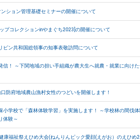
マンション管理基礎セミナーの開催について
ップコレクションinやまぐち2023]の開催について
リピン共和国総領事の知事表敬訪問について
発信！ ～下関地域の担い手組織が農大生へ就農・就業に向けた
山口防府地域農山漁村女性のつどいを開催します！
保小学校で「森林体験学習」を実施します！ ～学校林の間伐体
り体験～
国健康福祉祭えひめ大会(ねんりんピック愛顔(えがお）のえひめ2