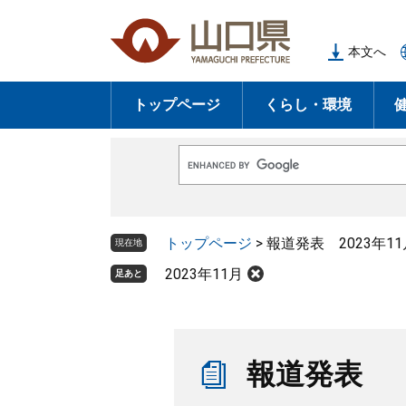
ペ
メ
ー
ニ
本文へ
ジ
ュ
の
ー
トップページ
くらし・環境
先
を
頭
飛
で
ば
G
す
し
o
o
。
て
g
l
本
トップページ
>
報道発表 2023年11
e
現在地
文
カ
ス
2023年11月
足あと
へ
タ
ム
検
索
本
文
報道発表