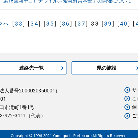
「第18回新型コロナウイルス緊急対策本部」の開催について
ジへ
[
33
]
[
34
]
[
35
]
[
36
]
[
37
]
38
[
39
]
[
40
]
[
連絡先一覧
県の施設
サ
法人番号2000020350001）
こ
501
個
口市滝町1番1号
3-922-3111（代表）
ご
Copyright © 1996-2021 Yamaguchi Prefecture.All Rights Reserved.