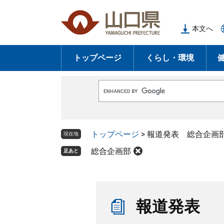
ペ
メ
ー
ニ
本文へ
ジ
ュ
の
ー
トップページ
くらし・環境
先
を
頭
飛
で
ば
G
す
し
o
o
。
て
g
l
本
トップページ
>
報道発表 総合企画
e
現在地
文
カ
ス
総合企画部
足あと
へ
タ
ム
検
索
本
文
報道発表