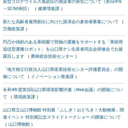
新型コロナウイルス感染症の感染者の発生について（第52418
～52760例目）
健康増進課
新たな高齢者雇用創出に向けた講演会の参加者募集について
労働政策課
凹凸や傾斜のある果樹園で荷物の運搬をサポートする「果樹用
追従型運搬ロボット」を山口県ナシ生産者同志会研修会でお披
露目します
農林総合技術センター
「地方独立行政法人山口県産業技術センター評価委員会」の開
催について
イノベーション推進課
令和4年度第2回山口県環境影響評価（Web会議）の開催につい
て
環境政策課
山口県立山口博物館 特別展「ふしぎ！おどろき！大動物展」関
連イベント 特別展記念スライドトークショー の開催について
山口博物館