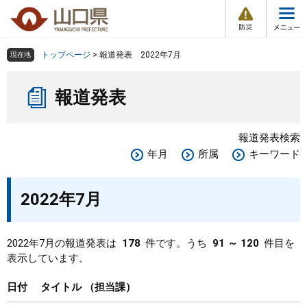
防
ペ
メ
災
ー
ニ
・
メ
災
ジ
ュ
害
ニ
の
ー
組織で探す
情
トップページ
>
報道発表 2022年7月
現在地
ュ
報
先
を
ー
本
頭
飛
Other Languages
お気に入り
ページ番号検索
報道発表
文
で
ば
す
し
検索の仕方
組織で探す
サイトマップで探す
。
て
報道発表検索
本
トップページ
年月
所属
キーワード
文
へ
くらし・環境
2022年7月
健康・福祉
2022年7月の報道発表は
178
件です。うち
91 ～ 120
件目を
表示しています。
教育・文化・スポーツ
日付
タイトル
担当課
しごと・産業・観光