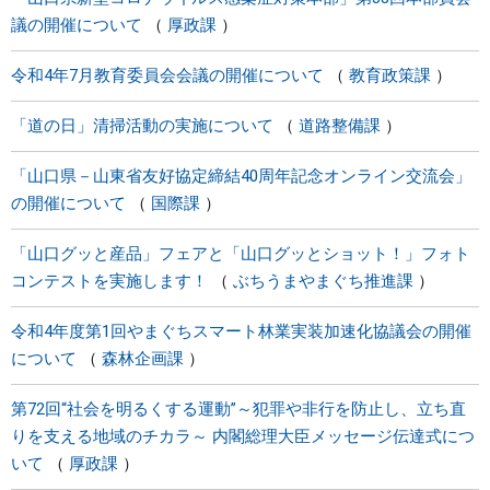
議の開催について
厚政課
令和4年7月教育委員会会議の開催について
教育政策課
「道の日」清掃活動の実施について
道路整備課
「山口県－山東省友好協定締結40周年記念オンライン交流会」
の開催について
国際課
「山口グッと産品」フェアと「山口グッとショット！」フォト
コンテストを実施します！
ぶちうまやまぐち推進課
令和4年度第1回やまぐちスマート林業実装加速化協議会の開催
について
森林企画課
第72回“社会を明るくする運動”～犯罪や非行を防止し、立ち直
りを支える地域のチカラ～ 内閣総理大臣メッセージ伝達式につ
いて
厚政課