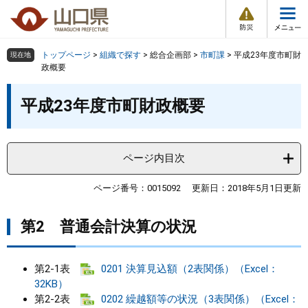
防
ペ
メ
災
ー
ニ
・
メ
災
ジ
ュ
害
ニ
の
ー
組織で探す
情
トップページ
>
組織で探す
>
総合企画部
>
市町課
>
平成23年度市町財
現在地
ュ
報
先
を
政概要
ー
頭
飛
Other Languages
お気に入り
本
ページ番号検索
で
ば
平成23年度市町財政概要
文
す
し
検索の仕方
組織で探す
サイトマップで探す
。
て
本
トップページ
ページ内目次
文
へ
くらし・環境
ページ番号：0015092
更新日：2018年5月1日更新
第2 普通会計決算の状況
健康・福祉
教育・文化・スポーツ
第2-1表
0201 決算見込額（2表関係）（Excel：
32KB）
しごと・産業・観光
第2-2表
0202 繰越額等の状況（3表関係）（Excel：