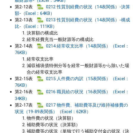
般財源等-（Excel：54KB）
第2-12表
0212 性質別経費の状況（14表関係）-決算
額-（Excel：64KB）
第2-13表
0213 性質別経費の状況（14表関係）-構成
比-（Excel：111KB）
決算額の構成比
経常経費充当一般財源等の構成比
第2-14表
0214 経常収支比率（14表関係）（Excel：
76KB）
経常収支比率
減収補塡債特例分等を経常一般財源等から除いた場
合の経常収支比率
第2-15表
0215 人件費の内訳（15表関係）（Excel：
76KB）
第2-16表
0216 職員給の状況（16表関係）（Excel：
34KB）
第2-17表
0217 物件費、補助費等及び維持補修費の
状況（19-89表関係）（Excel：62KB）
物件費の状況（決算額）
補助費等の状況（決算額）
補助費等の状況（単独で行う補助交付金の状況（決