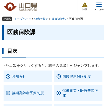
防
ペ
メ
災
ー
ニ
・
メ
災
ジ
ュ
害
ニ
の
ー
組織で探す
情
トップページ
>
組織で探す
>
健康福祉部
>
医務保険課
現在地
ュ
報
先
を
ー
本
頭
飛
医務保険課
Other Languages
お気に入り
ページ番号検索
文
で
ば
す
し
検索の仕方
組織で探す
サイトマップで探す
。
て
本
目次
トップページ
文
へ
くらし・環境
下記目次をクリックすると、該当の見出しへジャンプします。
お知らせ
国民健康保険制度
健康・福祉
教育・文化・スポーツ
保健事業・医療費適正
後期高齢者医療制度
化
しごと・産業・観光