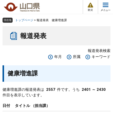
防
ペ
メ
災
ー
ニ
・
メ
災
ジ
ュ
害
ニ
の
ー
組織で探す
情
トップページ
>
報道発表 健康増進課
現在地
ュ
報
先
を
ー
本
頭
飛
Other Languages
お気に入り
ページ番号検索
報道発表
文
で
ば
す
し
検索の仕方
組織で探す
サイトマップで探す
。
て
報道発表検索
本
トップページ
年月
所属
キーワード
文
へ
くらし・環境
健康増進課
健康・福祉
健康増進課の報道発表は
2557
件です。うち
2401 ～ 2430
件目を表示しています。
教育・文化・スポーツ
日付
タイトル
担当課
しごと・産業・観光