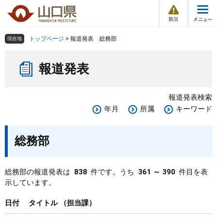
防
ペ
メ
災
ー
ニ
・
メ
災
ジ
ュ
害
ニ
の
ー
組織で探す
情
トップページ
>
報道発表 総務部
現在地
ュ
報
先
を
ー
本
頭
飛
Other Languages
お気に入り
ページ番号検索
報道発表
文
で
ば
す
し
検索の仕方
組織で探す
サイトマップで探す
。
て
報道発表検索
本
トップページ
年月
所属
キーワード
文
へ
くらし・環境
総務部
健康・福祉
総務部の報道発表は
838
件です。うち
361 ～ 390
件目を表
示しています。
教育・文化・スポーツ
日付
タイトル
担当課
しごと・産業・観光