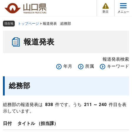
防
ペ
メ
災
ー
ニ
・
メ
災
ジ
ュ
害
ニ
の
ー
組織で探す
情
トップページ
>
報道発表 総務部
現在地
ュ
報
先
を
ー
本
頭
飛
Other Languages
お気に入り
ページ番号検索
報道発表
文
で
ば
す
し
検索の仕方
組織で探す
サイトマップで探す
。
て
報道発表検索
本
トップページ
年月
所属
キーワード
文
へ
くらし・環境
総務部
健康・福祉
総務部の報道発表は
838
件です。うち
211 ～ 240
件目を表
示しています。
教育・文化・スポーツ
日付
タイトル
担当課
しごと・産業・観光