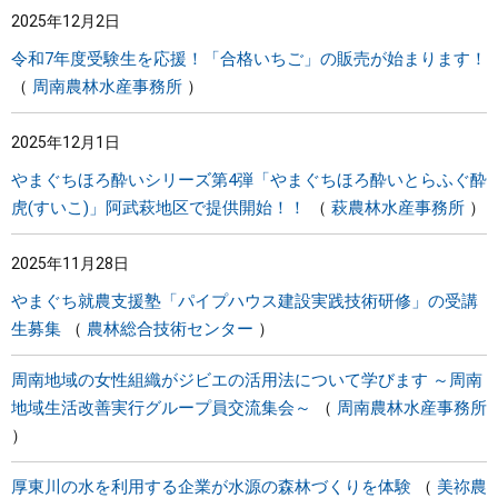
2025年12月2日
まちづくり
令和7年度受験生を応援！「合格いちご」の販売が始まります！
周南農林水産事務所
県政情報
2025年12月1日
やまぐちほろ酔いシリーズ第4弾「やまぐちほろ酔いとらふぐ酔
虎(すいこ)」阿武萩地区で提供開始！！
萩農林水産事務所
2025年11月28日
やまぐち就農支援塾「パイプハウス建設実践技術研修」の受講
生募集
農林総合技術センター
周南地域の女性組織がジビエの活用法について学びます ～周南
地域生活改善実行グループ員交流集会～
周南農林水産事務所
厚東川の水を利用する企業が水源の森林づくりを体験
美祢農