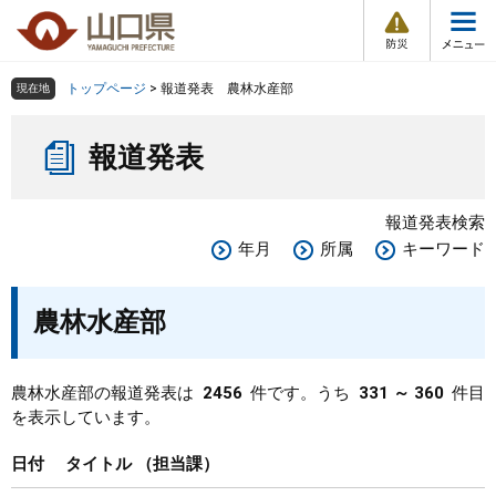
防
ペ
メ
災
ー
ニ
・
メ
災
ジ
ュ
害
ニ
の
ー
組織で探す
情
トップページ
>
報道発表 農林水産部
現在地
ュ
報
先
を
ー
本
頭
飛
Other Languages
お気に入り
ページ番号検索
報道発表
文
で
ば
す
し
検索の仕方
組織で探す
サイトマップで探す
。
て
報道発表検索
本
トップページ
年月
所属
キーワード
文
へ
くらし・環境
農林水産部
健康・福祉
農林水産部の報道発表は
2456
件です。うち
331 ～ 360
件目
を表示しています。
教育・文化・スポーツ
日付
タイトル
担当課
しごと・産業・観光