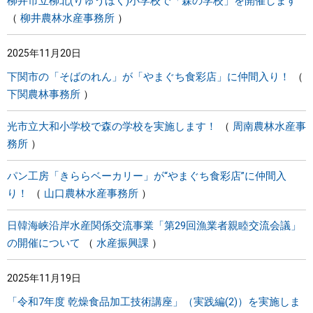
柳井市立柳北(りゅうほく)小学校で「森の学校」を開催します
柳井農林水産事務所
2025年11月20日
下関市の「そばのれん」が「やまぐち食彩店」に仲間入り！
下関農林事務所
光市立大和小学校で森の学校を実施します！
周南農林水産事
務所
パン工房「きららベーカリー」が“やまぐち食彩店”に仲間入
り！
山口農林水産事務所
日韓海峡沿岸水産関係交流事業「第29回漁業者親睦交流会議」
の開催について
水産振興課
2025年11月19日
「令和7年度 乾燥食品加工技術講座」（実践編(2)）を実施しま