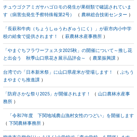
チュウゴクアミガサハゴロモの発生が果樹類で確認されていま
す（病害虫発生予察特殊報第2号）
農林総合技術センター
「長萩和牛肉（ちょうしゅうわぎゅうにく）」が萩市内小中学
校の給食で提供されます！
萩農林水産事務所
「やまぐちフラワーフェスタ2025秋」の開催について～推し花
と出会う 秋季山口県花き展示品評会～
農業振興課
台湾での「日本新米祭」に山口県産米が登場します！
ぶちう
まやまぐち推進課
「防府さかな祭り2025」が開催されます！
山口農林水産事
務所
「令和7年度 下関地域農山漁村女性のつどい」を開催します
下関農林事務所