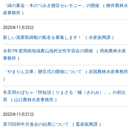
「緑の募金・木のつみき贈呈セレモニー」の開催
柳井農林水
産事務所
2025年11月25日
新しい漁業取締船の船名を募集します！
水産振興課
令和7年度周南地域農山漁村女性学習会の開催
周南農林水産
事務所
「やまりん文庫」贈呈式の開催について
岩国農林水産事務所
冬至用かぼちゃ『阿知須くりまさる「極（きわみ）」』の初出
荷
山口農林水産事務所
2025年11月21日
第73回和牛共進会の結果について
畜産振興課