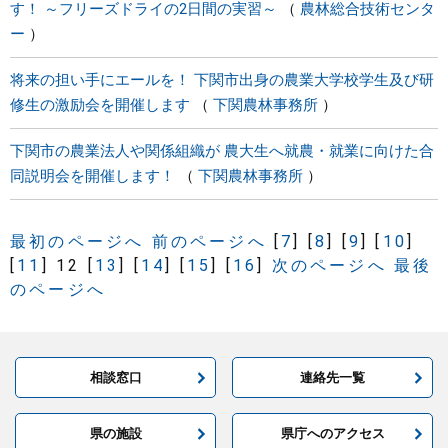
す！ ～フリーズドライの2日間の実習～
農林総合技術センタ
ー
将来の担い手にエールを！ 下関市出身の農業大学校学生及び研
修生の激励会を開催します
下関農林事務所
下関市の農業法人や関係組織が 農大生へ就農・就業に向けた合
同説明会を開催します！
下関農林事務所
最初のページへ
前のページへ
[
7
]
[
8
]
[
9
]
[
10
]
[
11
]
12
[
13
]
[
14
]
[
15
]
[
16
]
次のページへ
最後
のページへ
相談窓口
連絡先一覧
県の施設
県庁へのアクセス