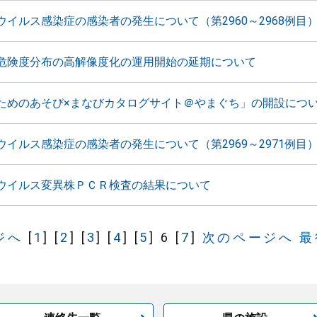
ウイルス感染症の感染者の発生について（第2960～2968例目
危険度分布の高解像度化の運用開始の延期について
ためのあそび×まなびカタログサイト＠やまぐち」の開設につ
ウイルス感染症の感染者の発生について（第2969～2971例目
ウイルス変異株ＰＣＲ検査の結果について
ジへ
[
1
]
[
2
]
[
3
]
[
4
]
[
5
]
6
[
7
]
次のページへ
最