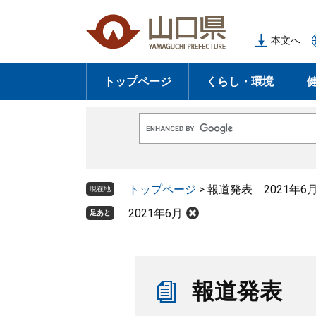
ペ
メ
ー
ニ
本文へ
ジ
ュ
の
ー
トップページ
くらし・環境
先
を
頭
飛
で
ば
G
す
し
o
o
。
て
g
l
本
トップページ
>
報道発表 2021年6
e
現在地
文
カ
ス
2021年6月
足あと
へ
タ
ム
検
索
本
文
報道発表