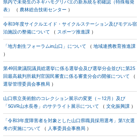
県内で未発生のネギハモグリバエの新系統を初確認（特殊報発
表）
農林総合技術センター
令和3年度サイクルエイド・サイクルステーション及びモデル宿
泊施設の整備について
スポーツ推進課
「地方創生フォーラムin山口」について
地域連携教育推進課
第49回衆議院議員総選挙に係る選挙会及び選挙分会並びに第25
回最高裁判所裁判官国民審査に係る審査分会の開催について
選挙管理委員会事務局
山口県立美術館のコレクション展示の変更（～12月）及び
「5GVR山水長巻」のサテライト展示について
文化振興課
「令和3年度障害者を対象とした山口県職員採用選考」第1次選
考の実施について
人事委員会事務局