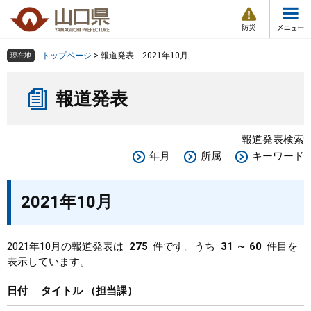
防
ペ
メ
災
ー
ニ
・
メ
災
ジ
ュ
害
ニ
の
ー
組織で探す
情
トップページ
>
報道発表 2021年10月
現在地
ュ
報
先
を
ー
本
頭
飛
Other Languages
お気に入り
ページ番号検索
報道発表
文
で
ば
す
し
検索の仕方
組織で探す
サイトマップで探す
。
て
報道発表検索
本
トップページ
年月
所属
キーワード
文
へ
くらし・環境
2021年10月
健康・福祉
2021年10月の報道発表は
275
件です。うち
31 ～ 60
件目を
表示しています。
教育・文化・スポーツ
日付
タイトル
担当課
しごと・産業・観光