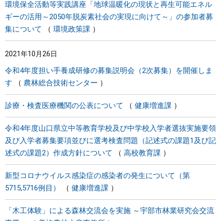
環境保全活動等実践講座「地球温暖化の現状と再生可能エネル
ギーの活用～2050年脱炭素社会の実現に向けて～」の参加者募
集について
環境政策課
2021年10月26日
令和4年度担い手養成研修の募集説明会（2次募集）を開催しま
す
農林総合技術センター
診療・検査医療機関の公表について
健康増進課
令和4年度山口県立中等教育学校及び中学校入学者選抜実施要領
及び入学者募集要項並びに選考検査問題（記述式の課題1及び記
述式の課題2）作成方針について
高校教育課
新型コロナウイルス感染症の感染者の発生について（第
5715,5716例目）
健康増進課
「木工体験」による森林交流会を実施 ～宇部市林業研究会交流