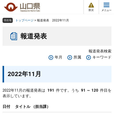
防
ペ
メ
災
ー
ニ
・
メ
災
ジ
ュ
害
ニ
の
ー
組織で探す
情
トップページ
>
報道発表 2022年11月
現在地
ュ
報
先
を
ー
本
頭
飛
Other Languages
お気に入り
ページ番号検索
報道発表
文
で
ば
す
し
検索の仕方
組織で探す
サイトマップで探す
。
て
報道発表検索
本
トップページ
年月
所属
キーワード
文
へ
くらし・環境
2022年11月
健康・福祉
2022年11月の報道発表は
191
件です。うち
91 ～ 120
件目を
表示しています。
教育・文化・スポーツ
日付
タイトル
担当課
しごと・産業・観光