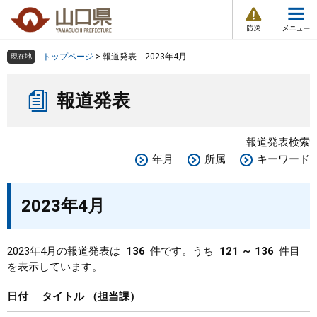
防
ペ
メ
災
ー
ニ
・
メ
災
ジ
ュ
害
ニ
の
ー
組織で探す
情
トップページ
>
報道発表 2023年4月
現在地
ュ
報
先
を
ー
本
頭
飛
Other Languages
お気に入り
ページ番号検索
報道発表
文
で
ば
す
し
検索の仕方
組織で探す
サイトマップで探す
。
て
報道発表検索
本
トップページ
年月
所属
キーワード
文
へ
くらし・環境
2023年4月
健康・福祉
2023年4月の報道発表は
136
件です。うち
121 ～ 136
件目
を表示しています。
教育・文化・スポーツ
日付
タイトル
担当課
しごと・産業・観光