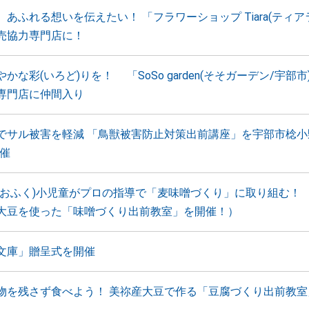
あふれる想いを伝えたい！ 「フラワーショップ Tiara(ティア
売協力専門店に！
かな彩(いろど)りを！ 「SoSo garden(そそガーデン/宇部市
専門店に仲間入り
でサル被害を軽減 「鳥獣被害防止対策出前講座」を宇部市棯小
開催
(おふく)小児童がプロの指導で「麦味噌づくり」に取り組む！
大豆を使った「味噌づくり出前教室」を開催！）
文庫」贈呈式を開催
物を残さず食べよう！ 美祢産大豆で作る「豆腐づくり出前教室