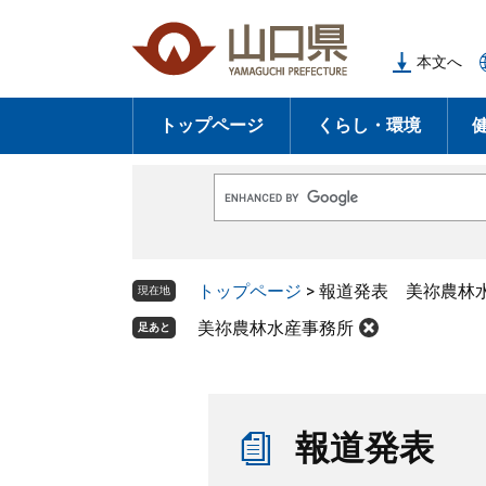
ペ
メ
ー
ニ
本文へ
ジ
ュ
の
ー
トップページ
くらし・環境
先
を
頭
飛
で
ば
G
す
し
o
o
。
て
g
l
本
トップページ
>
報道発表 美祢農林
e
現在地
文
カ
ス
美祢農林水産事務所
足あと
へ
タ
ム
検
索
本
文
報道発表