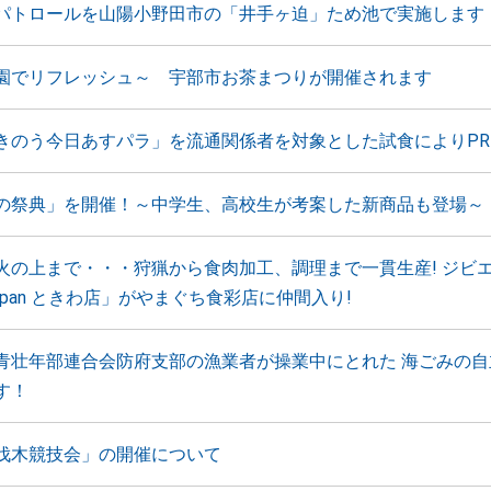
パトロールを山陽小野田市の「井手ヶ迫」ため池で実施します
園でリフレッシュ～ 宇部市お茶まつりが開催されます
きのう今日あすパラ」を流通関係者を対象とした試食によりP
の祭典」を開催！～中学生、高校生が考案した新商品も登場～
火の上まで・・・狩猟から食肉加工、調理まで一貫生産! ジビ
apan ときわ店」がやまぐち食彩店に仲間入り!
青壮年部連合会防府支部の漁業者が操業中にとれた 海ごみの自
す！
伐木競技会」の開催について