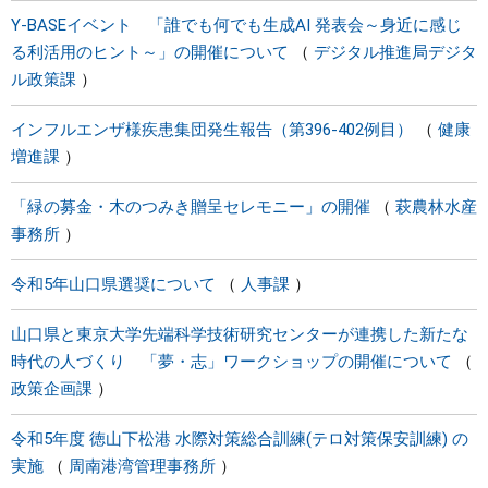
Y-BASEイベント 「誰でも何でも生成AI 発表会～身近に感じ
る利活用のヒント～」の開催について
デジタル推進局デジタ
ル政策課
インフルエンザ様疾患集団発生報告（第396-402例目）
健康
増進課
「緑の募金・木のつみき贈呈セレモニー」の開催
萩農林水産
事務所
令和5年山口県選奨について
人事課
山口県と東京大学先端科学技術研究センターが連携した新たな
時代の人づくり 「夢・志」ワークショップの開催について
政策企画課
令和5年度 徳山下松港 水際対策総合訓練(テロ対策保安訓練) の
実施
周南港湾管理事務所