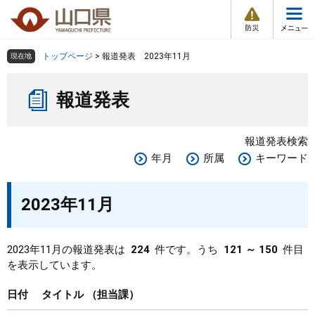
防
ペ
メ
災
ー
ニ
・
メ
災
ジ
ュ
害
ニ
の
ー
組織で探す
情
トップページ
>
報道発表 2023年11月
現在地
ュ
報
先
を
ー
本
頭
飛
Other Languages
お気に入り
ページ番号検索
報道発表
文
で
ば
す
し
検索の仕方
組織で探す
サイトマップで探す
。
て
報道発表検索
本
トップページ
年月
所属
キーワード
文
へ
くらし・環境
2023年11月
健康・福祉
2023年11月の報道発表は
224
件です。うち
121 ～ 150
件目
を表示しています。
教育・文化・スポーツ
日付
タイトル
担当課
しごと・産業・観光