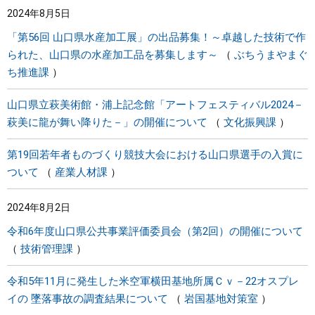
2024年8月5日
まちづくり
「第56回 山口県水産加工展」の出品募集！～卓越した技術で作
られた、山口県の水産加工品を募集します～
ぶちうまやまぐ
県政情報
ち推進課
山口県立萩美術館・浦上記念館「アートフェスティバル2024－
萩美に龍が舞い降りた－」の開催について
文化振興課
第19回若年者ものづくり競技大会における山口県選手の入賞に
ついて
産業人材課
2024年8月2日
令和6年度山口県公共事業評価委員会（第2回）の開催について
技術管理課
令和5年11月に発生した米空軍横田基地所属Ｃｖ－22オスプレ
イの 墜落事故の調査結果について
岩国基地対策室