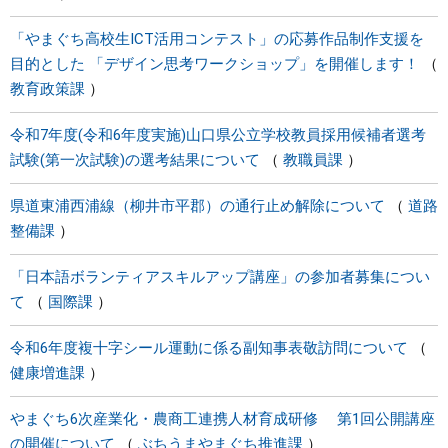
「やまぐち高校生ICT活用コンテスト」の応募作品制作支援を
目的とした 「デザイン思考ワークショップ」を開催します！
教育政策課
令和7年度(令和6年度実施)山口県公立学校教員採用候補者選考
試験(第一次試験)の選考結果について
教職員課
県道東浦西浦線（柳井市平郡）の通行止め解除について
道路
整備課
「日本語ボランティアスキルアップ講座」の参加者募集につい
て
国際課
令和6年度複十字シール運動に係る副知事表敬訪問について
健康増進課
やまぐち6次産業化・農商工連携人材育成研修 第1回公開講座
の開催について
ぶちうまやまぐち推進課