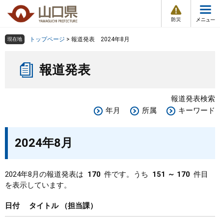
防
ペ
メ
災
ー
ニ
・
メ
災
ジ
ュ
害
ニ
の
ー
組織で探す
情
トップページ
>
報道発表 2024年8月
現在地
ュ
報
先
を
ー
本
頭
飛
Other Languages
お気に入り
ページ番号検索
報道発表
文
で
ば
す
し
検索の仕方
組織で探す
サイトマップで探す
。
て
報道発表検索
本
トップページ
年月
所属
キーワード
文
へ
くらし・環境
2024年8月
健康・福祉
2024年8月の報道発表は
170
件です。うち
151 ～ 170
件目
を表示しています。
教育・文化・スポーツ
日付
タイトル
担当課
しごと・産業・観光