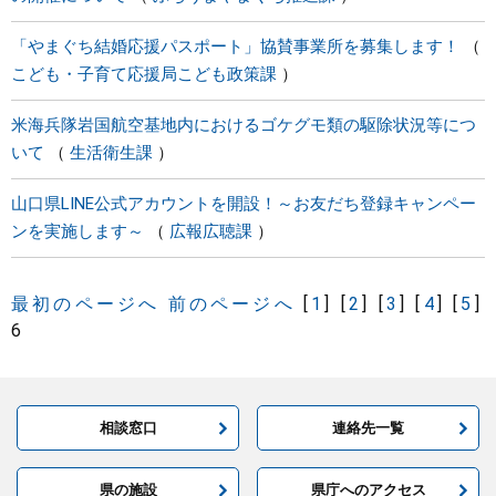
「やまぐち結婚応援パスポート」協賛事業所を募集します！
こども・子育て応援局こども政策課
米海兵隊岩国航空基地内におけるゴケグモ類の駆除状況等につ
いて
生活衛生課
山口県LINE公式アカウントを開設！～お友だち登録キャンペー
ンを実施します～
広報広聴課
最初のページへ
前のページへ
[
1
]
[
2
]
[
3
]
[
4
]
[
5
]
6
相談窓口
連絡先一覧
県の施設
県庁へのアクセス