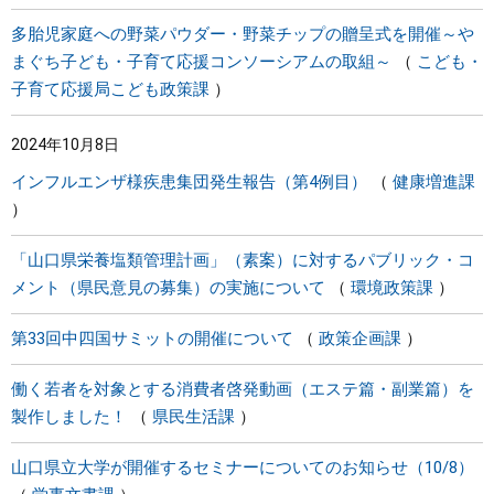
多胎児家庭への野菜パウダー・野菜チップの贈呈式を開催～や
まぐち子ども・子育て応援コンソーシアムの取組～
こども・
子育て応援局こども政策課
2024年10月8日
インフルエンザ様疾患集団発生報告（第4例目）
健康増進課
「山口県栄養塩類管理計画」（素案）に対するパブリック・コ
メント（県民意見の募集）の実施について
環境政策課
第33回中四国サミットの開催について
政策企画課
働く若者を対象とする消費者啓発動画（エステ篇・副業篇）を
製作しました！
県民生活課
山口県立大学が開催するセミナーについてのお知らせ（10/8）