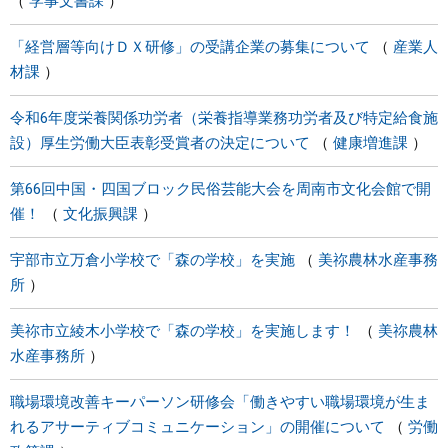
学事文書課
「経営層等向けＤＸ研修」の受講企業の募集について
産業人
材課
令和6年度栄養関係功労者（栄養指導業務功労者及び特定給食施
設）厚生労働大臣表彰受賞者の決定について
健康増進課
第66回中国・四国ブロック民俗芸能大会を周南市文化会館で開
催！
文化振興課
宇部市立万倉小学校で「森の学校」を実施
美祢農林水産事務
所
美祢市立綾木小学校で「森の学校」を実施します！
美祢農林
水産事務所
職場環境改善キーパーソン研修会「働きやすい職場環境が生ま
れるアサーティブコミュニケーション」の開催について
労働