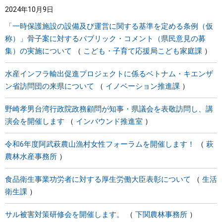
2024年10月9日
まちづくり
「一時保護施設の設備及び運営に関する基準を定める条例（仮
称）」骨子案に対するパブリック・コメント（県民意見の募
県政情報
集）の実施について
こども・子育て応援局こども家庭課
水産インフラ輸出促進プロジェクトに係るベトナム・キエンザ
ン省訪問団の来県について
イノベーション推進課
野崎孝男台湾行政院政務顧問が知事・県議会を表敬訪問し、講
演会を開催します
インバウンド推進室
令和6年度阿武萩農山漁村女性フォーラムを開催します！
萩
農林水産事務所
食品衛生事業功労者に対する厚生労働大臣表彰について
生活
衛生課
サル被害対策研修会を開催します。
下関農林事務所