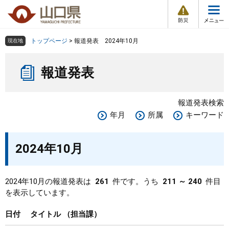
防
ペ
メ
災
ー
ニ
・
メ
災
ジ
ュ
害
ニ
の
ー
組織で探す
情
トップページ
>
報道発表 2024年10月
現在地
ュ
報
先
を
ー
本
頭
飛
Other Languages
お気に入り
ページ番号検索
報道発表
文
で
ば
す
し
検索の仕方
組織で探す
サイトマップで探す
。
て
報道発表検索
本
トップページ
年月
所属
キーワード
文
へ
くらし・環境
2024年10月
健康・福祉
2024年10月の報道発表は
261
件です。うち
211 ～ 240
件目
を表示しています。
教育・文化・スポーツ
日付
タイトル
担当課
しごと・産業・観光