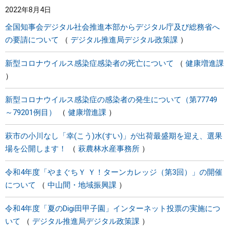
2022年8月4日
まちづくり
全国知事会デジタル社会推進本部からデジタル庁及び総務省へ
の要請について
デジタル推進局デジタル政策課
県政情報
新型コロナウイルス感染症感染者の死亡について
健康増進課
新型コロナウイルス感染症の感染者の発生について（第77749
～79201例目）
健康増進課
萩市の小川なし「幸(こう)水(すい)」が出荷最盛期を迎え、選果
場を公開します！
萩農林水産事務所
令和4年度「やまぐちＹ Ｙ！ターンカレッジ（第3回）」の開催
について
中山間・地域振興課
令和4年度「夏のDigi田甲子園」インターネット投票の実施につ
いて
デジタル推進局デジタル政策課