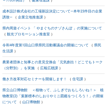
～77351例目）
健康増進課
成本設計株式会社の工場新設決定について―本年23件目の企業
誘致―
企業立地推進課
県内周遊イベント 「 やまぐちのナゾさんぽ 」の実施について
観光プロモーション推進室
令和4年度第1回山口県県民活動審議会の開催について
県民
生活課
農業者団体と知事との意見交換会「元気創出！どこでもトーク
（分野別）」を実施
広報広聴課
働き方改革対応セミナーを開催します！
住宅課
県立山口博物館 ＜植物って、ふしぎでおもしろいね！＞ 植
物教室(2)「葉脈標本のしおりやミニ図鑑をつくろう！」の開催
について
山口博物館