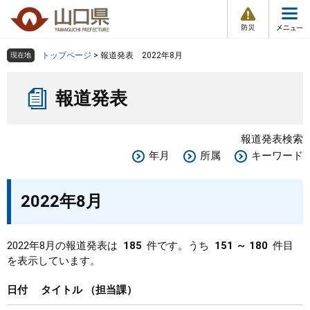
防
ペ
メ
災
ー
ニ
・
メ
災
ジ
ュ
害
ニ
の
ー
組織で探す
情
トップページ
>
報道発表 2022年8月
現在地
ュ
報
先
を
ー
本
頭
飛
Other Languages
お気に入り
ページ番号検索
報道発表
文
で
ば
す
し
検索の仕方
組織で探す
サイトマップで探す
。
て
報道発表検索
本
トップページ
年月
所属
キーワード
文
へ
くらし・環境
2022年8月
健康・福祉
2022年8月の報道発表は
185
件です。うち
151 ～ 180
件目
を表示しています。
教育・文化・スポーツ
日付
タイトル
担当課
しごと・産業・観光