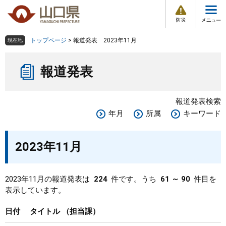
防
ペ
メ
災
ー
ニ
・
メ
災
ジ
ュ
害
ニ
の
ー
組織で探す
情
トップページ
>
報道発表 2023年11月
現在地
ュ
報
先
を
ー
本
頭
飛
Other Languages
お気に入り
ページ番号検索
報道発表
文
で
ば
す
し
検索の仕方
組織で探す
サイトマップで探す
。
て
報道発表検索
本
トップページ
年月
所属
キーワード
文
へ
くらし・環境
2023年11月
健康・福祉
2023年11月の報道発表は
224
件です。うち
61 ～ 90
件目を
表示しています。
教育・文化・スポーツ
日付
タイトル
担当課
しごと・産業・観光