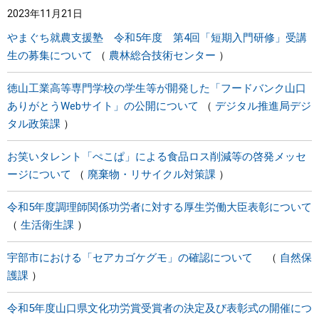
2023年11月21日
まちづくり
やまぐち就農支援塾 令和5年度 第4回「短期入門研修」受講
生の募集について
農林総合技術センター
県政情報
徳山工業高等専門学校の学生等が開発した「フードバンク山口
ありがとうWebサイト」の公開について
デジタル推進局デジ
タル政策課
お笑いタレント「ぺこぱ」による食品ロス削減等の啓発メッセ
ージについて
廃棄物・リサイクル対策課
令和5年度調理師関係功労者に対する厚生労働大臣表彰について
生活衛生課
宇部市における「セアカゴケグモ」の確認について
自然保
護課
令和5年度山口県文化功労賞受賞者の決定及び表彰式の開催につ