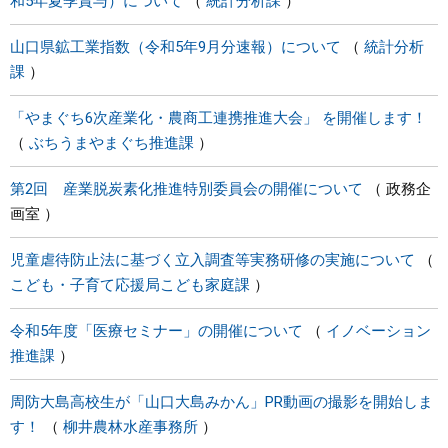
和5年夏季賞与）について
統計分析課
山口県鉱工業指数（令和5年9月分速報）について
統計分析
課
「やまぐち6次産業化・農商工連携推進大会」 を開催します！
ぶちうまやまぐち推進課
第2回 産業脱炭素化推進特別委員会の開催について
政務企
画室
児童虐待防止法に基づく立入調査等実務研修の実施について
こども・子育て応援局こども家庭課
令和5年度「医療セミナー」の開催について
イノベーション
推進課
周防大島高校生が「山口大島みかん」PR動画の撮影を開始しま
す！
柳井農林水産事務所