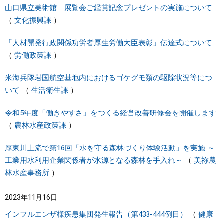
山口県立美術館 展覧会ご鑑賞記念プレゼントの実施について
文化振興課
「人材開発行政関係功労者厚生労働大臣表彰」伝達式について
労働政策課
米海兵隊岩国航空基地内におけるゴケグモ類の駆除状況等につ
いて
生活衛生課
令和5年度「働きやすさ」をつくる経営改善研修会を開催します
農林水産政策課
厚東川上流で第16回「水を守る森林づくり体験活動」を実施 ～
工業用水利用企業関係者が水源となる森林を手入れ～
美祢農
林水産事務所
2023年11月16日
インフルエンザ様疾患集団発生報告（第438-444例目）
健康