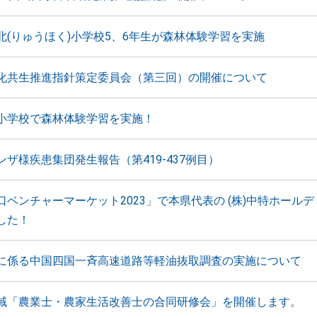
北(りゅうほく)小学校5、6年生が森林体験学習を実施
化共生推進指針策定委員会（第三回）の開催について
小学校で森林体験学習を実施！
ザ様疾患集団発生報告（第419-437例目）
口ベンチャーマーケット2023」で本県代表の (株)中特ホール
した！
に係る中国四国一斉高速道路等軽油抜取調査の実施について
域「農業士・農家生活改善士の合同研修会」を開催します。