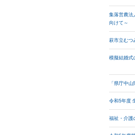
集落営農法
向けて～
萩市立むつ
模擬結婚式
「県庁中山
令和5年度
福祉・介護