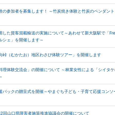
験の参加者を募集します！ ～竹炭焼き体験と竹炭のペンダント
した貨客混載輸送の実施について～あわせて新大阪駅で「Fresh
ルシェ」を開催します～
向峠（むかたお）地区わさび体験ツアー」を開催します
料理体験交流会」の開催について ～林業女性による「シイタケ
～
援パックの贈呈式を開催～やまぐち子ども・子育て応援コンソ
第2回山口県障害者施策推進協議会の開催について