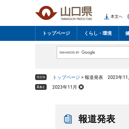
ペ
メ
ー
ニ
本文へ
ジ
ュ
の
ー
トップページ
くらし・環境
先
を
頭
飛
で
ば
G
す
し
o
o
。
て
g
l
本
トップページ
>
報道発表 2023年11
e
現在地
文
カ
ス
2023年11月
足あと
へ
タ
ム
検
索
本
文
報道発表