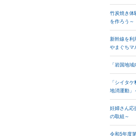
竹炭焼き体
を作ろう～
新幹線を利用
やまぐちマ
「岩国地域
「シイタケ
地消運動」
妊婦さん応
の取組～
令和5年度