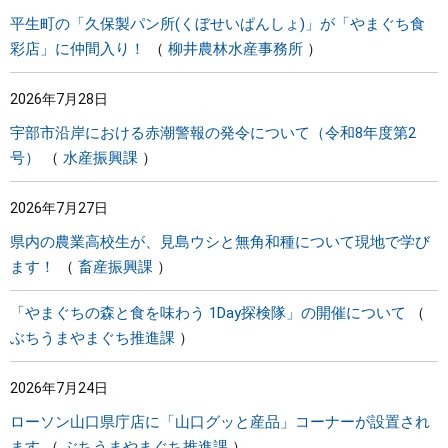
平生町の「久保製パン所(くぼせいぱんしょ)」が「やまぐち食
彩店」に仲間入り！
柳井農林水産事務所
2026年7月28日
宇部市沿岸における赤潮警報の発令について（令和8年度第2
号）
水産振興課
2026年7月27日
県内の農業高校生が、見島ウシと無角和種について現地で学び
ます！
畜産振興課
「やまぐちの森と食を味わう 1Day探検隊」の開催について
ぶちうまやまぐち推進課
2026年7月24日
ローソン山口県庁店に「山口グッと産品」コーナーが設置され
ます
ぶちうまやまぐち推進課