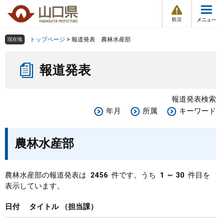
防
ペ
メ
災
ー
ニ
・
メ
災
ジ
ュ
害
ニ
の
ー
組織で探す
情
トップページ
>
報道発表 農林水産部
現在地
ュ
報
先
を
ー
本
頭
飛
Other Languages
お気に入り
ページ番号検索
報道発表
文
で
ば
す
し
検索の仕方
組織で探す
サイトマップで探す
。
て
報道発表検索
本
トップページ
年月
所属
キーワード
文
へ
くらし・環境
農林水産部
健康・福祉
農林水産部の報道発表は
2456
件です。うち
1 ～ 30
件目を
表示しています。
教育・文化・スポーツ
日付
タイトル
担当課
しごと・産業・観光