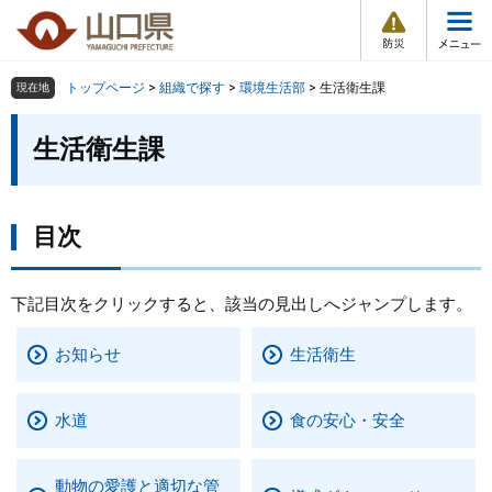
防
ペ
メ
災
ー
ニ
・
メ
災
ジ
ュ
害
ニ
の
ー
組織で探す
情
トップページ
>
組織で探す
>
環境生活部
>
生活衛生課
現在地
ュ
報
先
を
ー
本
頭
飛
生活衛生課
Other Languages
お気に入り
ページ番号検索
文
で
ば
す
し
検索の仕方
組織で探す
サイトマップで探す
。
て
本
目次
トップページ
文
へ
くらし・環境
下記目次をクリックすると、該当の見出しへジャンプします。
お知らせ
生活衛生
健康・福祉
教育・文化・スポーツ
水道
食の安心・安全
しごと・産業・観光
動物の愛護と適切な管